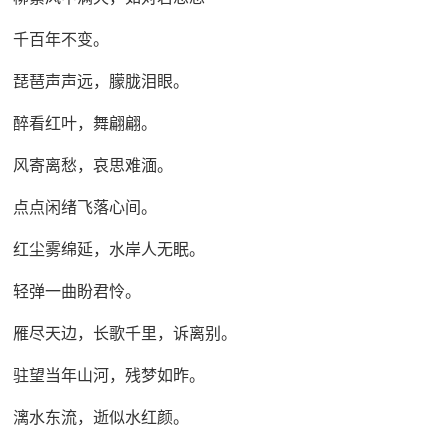
千百年不变。
琵琶声声远，朦胧泪眼。
醉看红叶，舞翩翩。
风寄离愁，哀思难湎。
点点闲绪飞落心间。
红尘雾绵延，水岸人无眠。
轻弹一曲盼君怜。
雁尽天边，长歌千里，诉离别。
驻望当年山河，残梦如昨。
漓水东流，逝似水红颜。