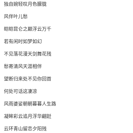
独自婉轻叹月色朦胧
风伴叶儿愁
皑皑昆仑之巅浮云万千
若有闲时如梦如幻
不见落花漫天剑舞花残
愁寄清风天涯相伴
望断归来处不见你回首
何处可话这凄凉
风雨婆娑朝朝暮暮人生路
凝眸彩云追月浮华翩跹
云环青山留恋夕阳残