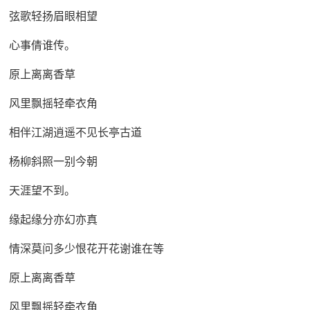
弦歌轻扬眉眼相望
心事倩谁传。
原上离离香草
风里飘摇轻牵衣角
相伴江湖逍遥不见长亭古道
杨柳斜照一别今朝
天涯望不到。
缘起缘分亦幻亦真
情深莫问多少恨花开花谢谁在等
原上离离香草
风里飘摇轻牵衣角