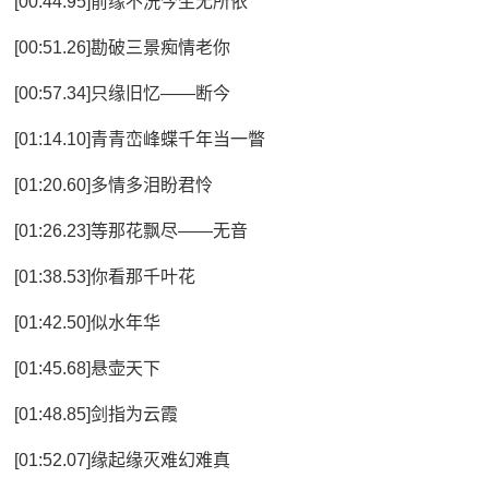
[00:44.95]前缘不洗今生无所依
[00:51.26]勘破三景痴情老你
[00:57.34]只缘旧忆——断今
[01:14.10]青青峦峰蝶千年当一瞥
[01:20.60]多情多泪盼君怜
[01:26.23]等那花飘尽——无音
[01:38.53]你看那千叶花
[01:42.50]似水年华
[01:45.68]悬壶天下
[01:48.85]剑指为云霞
[01:52.07]缘起缘灭难幻难真