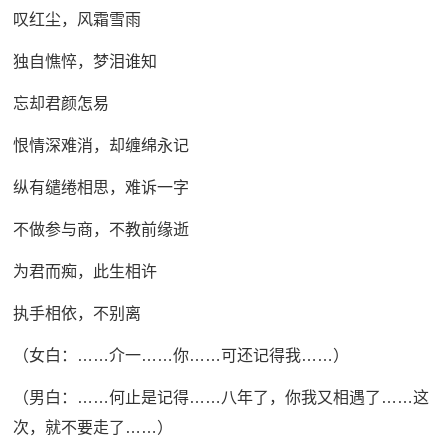
叹红尘，风霜雪雨
独自憔悴，梦泪谁知
忘却君颜怎易
恨情深难消，却缠绵永记
纵有缱绻相思，难诉一字
不做参与商，不教前缘逝
为君而痴，此生相许
执手相依，不别离
（女白：……介一……你……可还记得我……）
（男白：……何止是记得……八年了，你我又相遇了……这
次，就不要走了……）