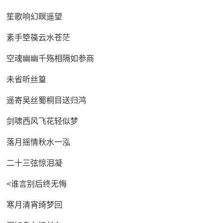
笙歌响幻瞑遥望
素手箜篌云水苍茫
空魂幽幽千殇相隔如参商
未省听丝篁
遥寄吴丝蜀桐目送归鸿
剑啸西风飞花轻似梦
落月摇情秋水一泓
二十三弦惊泪凝
<谁言别后终无悔
寒月清宵绮梦回