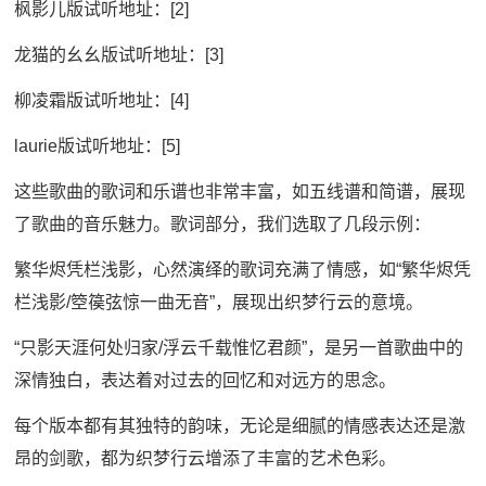
枫影儿版试听地址：[2]
龙猫的幺幺版试听地址：[3]
柳凌霜版试听地址：[4]
laurie版试听地址：[5]
这些歌曲的歌词和乐谱也非常丰富，如五线谱和简谱，展现
了歌曲的音乐魅力。歌词部分，我们选取了几段示例：
繁华烬凭栏浅影，心然演绎的歌词充满了情感，如“繁华烬凭
栏浅影/箜篌弦惊一曲无音”，展现出织梦行云的意境。
“只影天涯何处归家/浮云千载惟忆君颜”，是另一首歌曲中的
深情独白，表达着对过去的回忆和对远方的思念。
每个版本都有其独特的韵味，无论是细腻的情感表达还是激
昂的剑歌，都为织梦行云增添了丰富的艺术色彩。