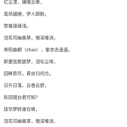
忆尘湮，璃情云牵，
鸾凤缱绻，伊人顾盼，
箜篌道缘浅。
浣花司幽离草，情深难消，
寿阳曲朝（zhao），紫衣去遥遥。
即墨弦歌旋梦，泪化尘埃，
回眸思尽，青丝归何方。
日升日落，云卷云舒，
轮回镜台君可知？
琼华梦碎谁在唤，
浣花司幽离草，情深难消，