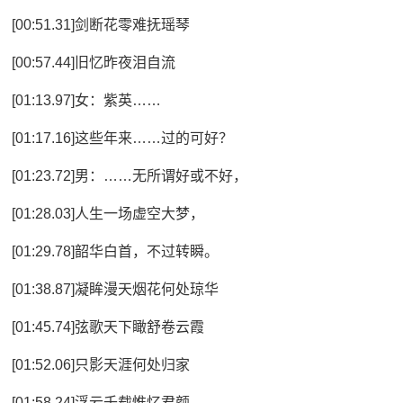
[00:51.31]剑断花零难抚瑶琴
[00:57.44]旧忆昨夜泪自流
[01:13.97]女：紫英……
[01:17.16]这些年来……过的可好？
[01:23.72]男：……无所谓好或不好，
[01:28.03]人生一场虚空大梦，
[01:29.78]韶华白首，不过转瞬。
[01:38.87]凝眸漫天烟花何处琼华
[01:45.74]弦歌天下瞰舒卷云霞
[01:52.06]只影天涯何处归家
[01:58.24]浮云千载惟忆君颜