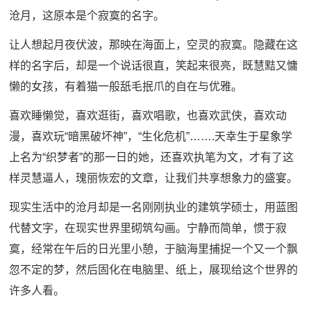
沧月，这原本是个寂寞的名字。
让人想起月夜伏波，那映在海面上，空灵的寂寞。隐藏在这
样的名字后，却是一个说话很直，笑起来很亮，既慧黠又慵
懒的女孩，有着猫一般舐毛抿爪的自在与优雅。
喜欢睡懒觉，喜欢逛街，喜欢唱歌，也喜欢武侠，喜欢动
漫，喜欢玩“暗黑破坏神”，“生化危机”…….天幸生于星象学
上名为“织梦者”的那一日的她，还喜欢执笔为文，才有了这
样灵慧逼人，瑰丽恢宏的文章，让我们共享想象力的盛宴。
现实生活中的沧月却是一名刚刚执业的建筑学硕士，用蓝图
代替文字，在现实世界里砌筑勾画。宁静而简单，惯于寂
寞，经常在午后的日光里小憩，于脑海里捕捉一个又一个飘
忽不定的梦，然后固化在电脑里、纸上，展现给这个世界的
许多人看。