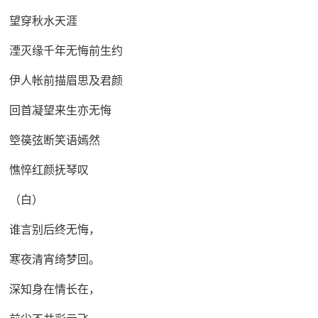
望穿秋水天涯
湮灭缘千年无悔前生约
伊人帐前描眉思及君颜
回首凝望来生亦无悔
箜篌弦断笑语嫣然
憔悴红颜抚琴叹
（白）
谁言别后终无悔，
寒夜清宵绮梦回。
深知身在情长在，