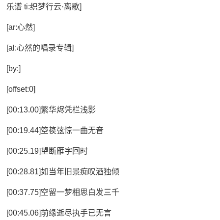
乐谱 ti:织梦行云·离歌]
[ar:心然]
[al:心然的唱录专辑]
[by:]
[offset:0]
[00:13.00]繁华烬凭栏浅影
[00:19.44]箜篌弦惊一曲无音
[00:25.19]望断雁字回时
[00:28.81]如当年旧景痴叹酒独倾
[00:37.75]空留一梦相思白发三千
[00:45.06]前缘逝尽执手已无言