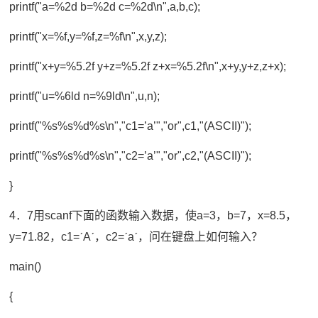
printf("a=%2d b=%2d c=%2d\n",a,b,c);
printf("x=%f,y=%f,z=%f\n",x,y,z);
printf("x+y=%5.2f y+z=%5.2f z+x=%5.2f\n",x+y,y+z,z+x);
printf("u=%6ld n=%9ld\n",u,n);
printf("%s%s%d%s\n","c1=’a’","or",c1,"(ASCII)");
printf("%s%s%d%s\n","c2=’a’","or",c2,"(ASCII)");
}
4．7用scanf下面的函数输入数据，使a=3，b=7，x=8.5，
y=71.82，c1=ˊAˊ，c2=ˊaˊ，问在键盘上如何输入？
main()
{