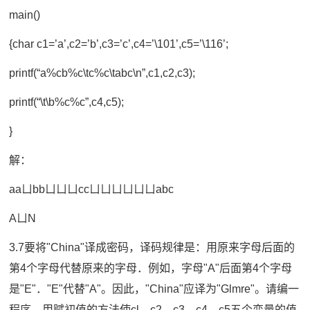
main()
{char c1=’a’,c2=’b’,c3=’c’,c4=’\101’,c5=’\116’;
printf(“a%cb%c\tc%c\tabc\n”,c1,c2,c3);
printf(“\t\b%c%c”,c4,c5);
}
解：
aaㄩbbㄩㄩㄩccㄩㄩㄩㄩㄩㄩabc
AㄩN
3.7要将"China"译成密码，译码规律是：用原来字母后面的
第4个字母代替原来的字母．例如，字母"A"后面第4个字母
是"E"．"E"代替"A"。因此，"China"应译为"Glmre"。请编一
程序，用赋初值的方法使cl、c2、c3、c4、c5五个变量的值