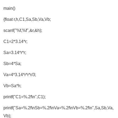
main()
{float r,h,C1,Sa,Sb,Va,Vb;
scanf("%f,%f",&r,&h);
C1=2*3.14*r;
Sa=3.14*r*r;
Sb=4*Sa;
Va=4*3.14*r*r*r/3;
Vb=Sa*h;
printf("C1=%.2f\n",C1);
printf("Sa=%.2f\nSb=%.2f\nVa=%.2f\nVb=%.2f\n",Sa,Sb,Va,
Vb);