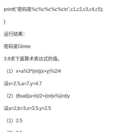
printf("密码是%c%c%c%c%c\n",c1,c2,c3,c4,c5);
}
运行结果：
密码是Glmre
3.9求下面算术表达式的值。
（1）x+a%3*(int)(x+y)%2/4
设x=2.5,a=7,y=4.7
（2）(float)(a+b)/2+(int)x%(int)y
设a=2,b=3,x=3.5,y=2.5
（1）2.5