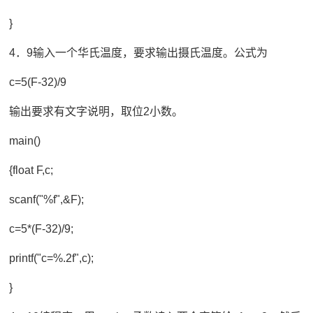
}
4．9输入一个华氏温度，要求输出摄氏温度。公式为
c=5(F-32)/9
输出要求有文字说明，取位2小数。
main()
{float F,c;
scanf("%f",&F);
c=5*(F-32)/9;
printf("c=%.2f",c);
}