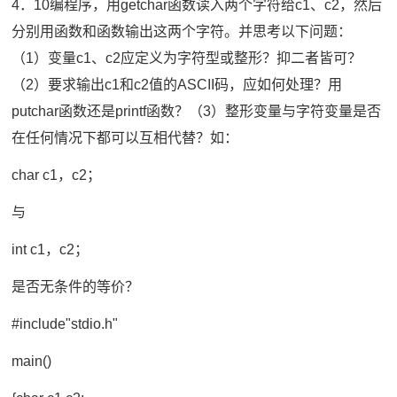
4．10编程序，用getchar函数读入两个字符给c1、c2，然后
分别用函数和函数输出这两个字符。并思考以下问题：
（1）变量c1、c2应定义为字符型或整形？抑二者皆可？
（2）要求输出c1和c2值的ASCII码，应如何处理？用
putchar函数还是printf函数？（3）整形变量与字符变量是否
在任何情况下都可以互相代替？如：
char c1，c2；
与
int c1，c2；
是否无条件的等价？
#include"stdio.h"
main()