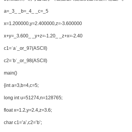
a=_3_ _b=_4_ _c=_5
x=1.200000,y=2.400000,z=-3.600000
x+y=_3.600_ _y+z=-1.20_ _z+x=-2.40
c1=ˊaˊ_or_97(ASCII)
c2=ˊbˊ_or_98(ASCII)
main()
{int a=3,b=4,c=5;
long int u=51274,n=128765;
float x=1.2,y=2.4,z=3.6;
char c1=’a’,c2=’b’;