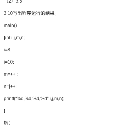
（2）3.5
3.10写出程序运行的结果。
main()
{int i,j,m,n;
i=8;
j=10;
m=++i;
n=j++;
printf(“%d,%d,%d,%d”,i,j,m,n);
}
解：