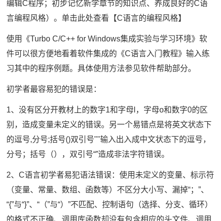
编辑C程序；初步记忆新学章节的知识点、养成良好的C语
言编程风格）。单击此处查看【C语言的编程风格】
使用《Turbo C/C++ for Windows集成实验与学习环境》软
件可以很方便地看着软件集成的《C语言入门教程》输入练
习其中的程序例题。具体使用方法参见软件帮助部分。
初学者最容易犯的错误是：
1、没有区分开教材上的数字1和字母l，字母o和数字0的区
别，造成变量未定义的错误。另一个易错点是将英文状态下
的逗号,分号;括号()双引号""输入出入成中文状态下的逗号，
分号；括号（），双引号“”造成非法字符错误。
2、C语言初学者易犯语法错误：使用未定义的变量、标示符
（变量、常量、数组、函数等）不区分大小写、漏掉“；”、
“{”与“}”、“（”与“）”不匹配、控制语句（选择、分支、循环）
的格式不正确、调用库函数却没有包含相应的头文件、调用