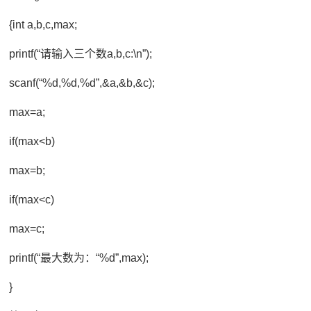
{int a,b,c,max;
printf(“请输入三个数a,b,c:\n”);
scanf(“%d,%d,%d”,&a,&b,&c);
max=a;
if(max<b)
max=b;
if(max<c)
max=c;
printf(“最大数为：“%d”,max);
}