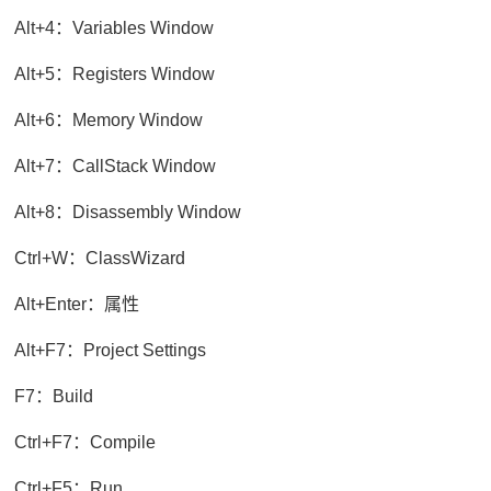
Alt+4：Variables Window
Alt+5：Registers Window
Alt+6：Memory Window
Alt+7：CallStack Window
Alt+8：Disassembly Window
Ctrl+W：ClassWizard
Alt+Enter：属性
Alt+F7：Project Settings
F7：Build
Ctrl+F7：Compile
Ctrl+F5：Run