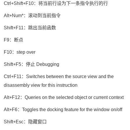
Ctrl+Shift+F10：将当前行设为下一条指令执行的行
Alt+Num*：滚动到当前指令
Shift+F11：跳出当前函数
F9：断点
F10：step over
Shift+F5：停止 Debugging
Ctrl+F11：Switches between the source view and the
disassembly view for this instruction
Alt+F12：Queries on the selected object or current context
Alt+F6：Toggles the docking feature for the window on/off
Shift+Esc：隐藏窗口