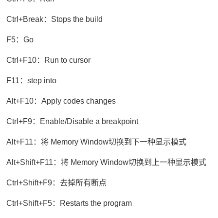
Ctrl+Break：Stops the build
F5：Go
Ctrl+F10：Run to cursor
F11：step into
Alt+F10：Apply codes changes
Ctrl+F9：Enable/Disable a breakpoint
Alt+F11：将 Memory Window切换到下一种显示模式
Alt+Shift+F11：将 Memory Window切换到上一种显示模式
Ctrl+Shift+F9：去掉所有断点
Ctrl+Shift+F5：Restarts the program