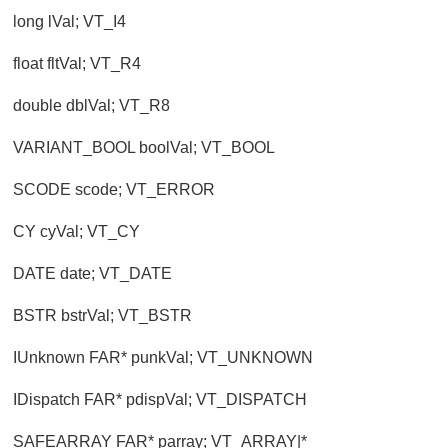
long lVal; VT_I4
float fltVal; VT_R4
double dblVal; VT_R8
VARIANT_BOOL boolVal; VT_BOOL
SCODE scode; VT_ERROR
CY cyVal; VT_CY
DATE date; VT_DATE
BSTR bstrVal; VT_BSTR
IUnknown FAR* punkVal; VT_UNKNOWN
IDispatch FAR* pdispVal; VT_DISPATCH
SAFEARRAY FAR* parray; VT_ARRAY|*