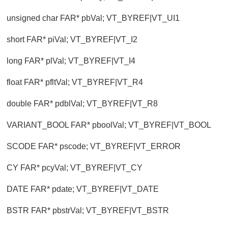
unsigned char FAR* pbVal; VT_BYREF|VT_UI1
short FAR* piVal; VT_BYREF|VT_I2
long FAR* plVal; VT_BYREF|VT_I4
float FAR* pfltVal; VT_BYREF|VT_R4
double FAR* pdblVal; VT_BYREF|VT_R8
VARIANT_BOOL FAR* pboolVal; VT_BYREF|VT_BOOL
SCODE FAR* pscode; VT_BYREF|VT_ERROR
CY FAR* pcyVal; VT_BYREF|VT_CY
DATE FAR* pdate; VT_BYREF|VT_DATE
BSTR FAR* pbstrVal; VT_BYREF|VT_BSTR