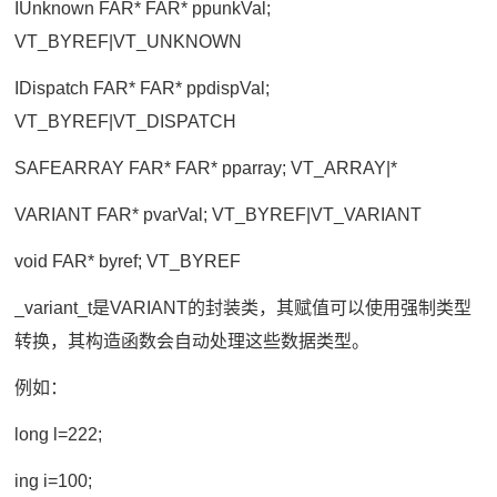
IUnknown FAR* FAR* ppunkVal;
VT_BYREF|VT_UNKNOWN
IDispatch FAR* FAR* ppdispVal;
VT_BYREF|VT_DISPATCH
SAFEARRAY FAR* FAR* pparray; VT_ARRAY|*
VARIANT FAR* pvarVal; VT_BYREF|VT_VARIANT
void FAR* byref; VT_BYREF
_variant_t是VARIANT的封装类，其赋值可以使用强制类型
转换，其构造函数会自动处理这些数据类型。
例如：
long l=222;
ing i=100;