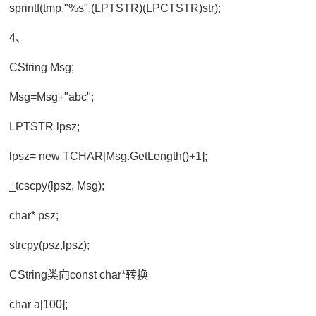
sprintf(tmp,"%s",(LPTSTR)(LPCTSTR)str);
4、
CString Msg;
Msg=Msg+"abc";
LPTSTR lpsz;
lpsz= new TCHAR[Msg.GetLength()+1];
_tcscpy(lpsz, Msg);
char* psz;
strcpy(psz,lpsz);
CString类向const char*转换
char a[100];