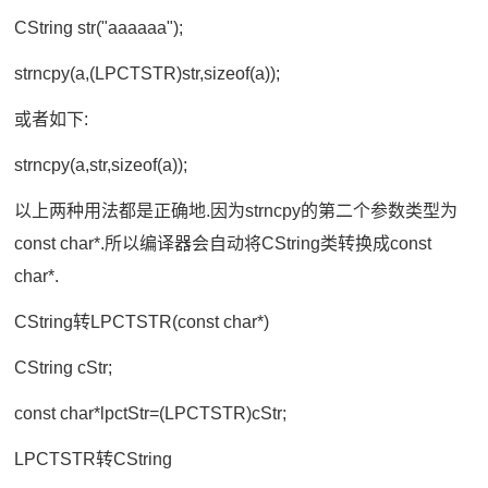
CString str("aaaaaa");
strncpy(a,(LPCTSTR)str,sizeof(a));
或者如下:
strncpy(a,str,sizeof(a));
以上两种用法都是正确地.因为strncpy的第二个参数类型为
const char*.所以编译器会自动将CString类转换成const
char*.
CString转LPCTSTR(const char*)
CString cStr;
const char*lpctStr=(LPCTSTR)cStr;
LPCTSTR转CString