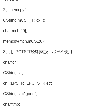
2、memcpy：
CString mCS=_T("cxl");
char mch[20];
memcpy(mch,mCS,20);
3、用LPCTSTR强制转换：尽量不使用
char*ch;
CString str;
ch=(LPSTR)(LPCTSTR)str;
CString str="good";
char*tmp;