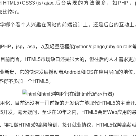
ML5+CSS3+js+ajax,后台实现的方法很多，如PHP，
ils等都比较好。
？学哪个看个人兴趣在网站的前端设计上，还是后台的互动
P，jsp，asp，以及轻量级框架python/django,ruby on rai
目前而言，HTML5市场缺口还是很大的，但往后的人才需求更
行业新贵，它的快速发展撼动着Android和iOS在应用层面的地
在不得不多加一个HTML5。
应用化，目前还没有一门前端的开发语言能取代HTML5的主流
L5开发，毫无疑问，至少在10年之内，HTML5会是Web应用的
，埃扣做HTMl5的高阶培训，签订就业协议，HTML5保障高薪