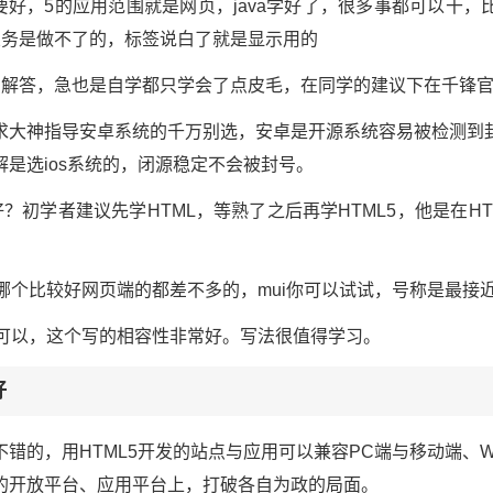
va肯定要好，5的应用范围就是网页，java学好了，很多事都可以
业务是做不了的，标签说白了就是显示用的
神解答，急也是自学都只学会了点皮毛，在同学的建议下在千锋
求大神指导安卓系统的千万别选，安卓是开源系统容易被检测到
是选ios系统的，闭源稳定不会被封号。
？初学者建议先学HTML，等熟了之后再学HTML5，他是在H
框架哪个比较好网页端的都差不多的，mui你可以试试，号称是最
也可以，这个写的相容性非常好。写法很值得学习。
好
的，用HTML5开发的站点与应用可以兼容PC端与移动端、Windo
的开放平台、应用平台上，打破各自为政的局面。