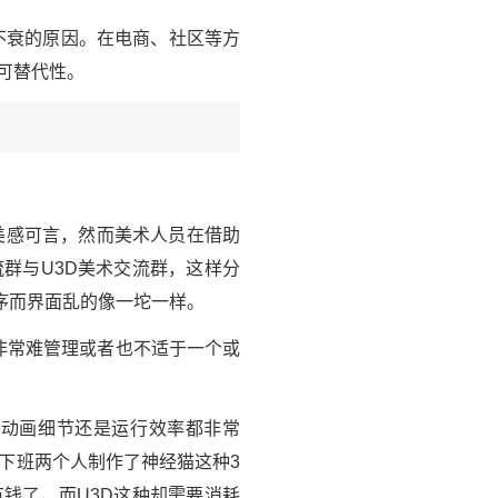
久不衰的原因。在电商、社区等方
可替代性。
美感可言，然而美术人员在借助
群与U3D美术交流群，这样分
序而界面乱的像一坨一样。
的非常难管理或者也不适于一个或
论动画细节还是运行效率都非常
下班两个人制作了神经猫这种3
钱了，而U3D这种却需要消耗