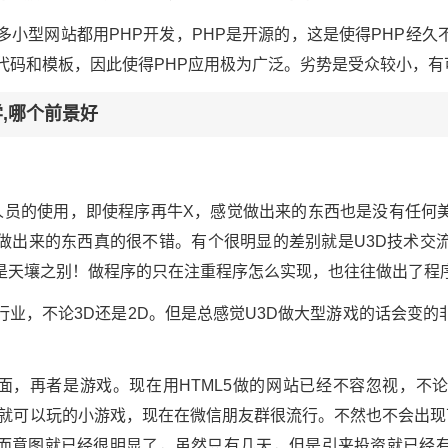
多小型网站都用PHP开发，PHP是开源的，这是使得PHP经
代码和模板，因此使得PHP应用极为广泛。劣势是受众较小，有
学,哪个前景好
术人员的使用，即使程序再牛X，感觉做出来的东西也是没有任何
件做出来的东西真的很不错。有个很明显的差别就是U3D技术交流
是天壤之别！做程序的只在注重程序怎么实现，也往往做出了程
行业，不论3D还是2D。但是总感觉U3D做大型游戏的话会变
是页面，再者是游戏。现在用HTML5做的网站已经不容忽视，不
及时就可以玩的小游戏，现在在微信朋友群很流行。不然也不会出现
而意图就已经很明显了，虽然只有几天，但是引来投资就已经有