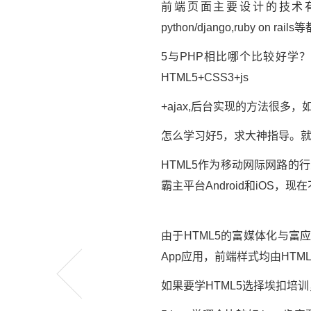
前端页面主要设计的技术有HT
python/django,ruby on ra
5与PHP相比哪个比较好学
HTML5+CSS3+js
+ajax,后台实现的方法很多，如PH
怎么学习好5，求大神指导。就
HTML5作为移动网际网路的
霸主平台Android和iOS，现
由于HTML5的富媒体化与富
App应用，前端样式均由HTM
如果要学HTML5选择埃扣培训