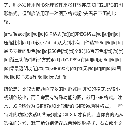
式，则必须使用图形处理软件来将其转存成.GIF或.JPG的图
形格式。但到底该用那一种图形格式呢?先看看下面的比
较：
[tr=#ffeacc][td][/td][td]GIF格式[/td][td]JPEG格式[/td][/tr][tr][td]
压缩比例[/td][td]较小[/td][td]从大到小有四种选择[/td][/tr][tr][td]
最多支援的颜色[/td][td]256色[/td][td]全彩(16百万色)[/td][/tr][tr]
[td]渐显功能(“隔行”方式)[/td][td]GIF89a有[/td][td]无[/td][/tr][tr]
[td]背景透明功能[/td][td]GIF89a有[/td][td]无[/td][/tr][tr][td]动画
[/td][td]GIF89a有[/td][td]无[/td][/tr]
结论是：比较大或颜色较多的图形就用.JPG的格式,比较小
或颜色较少，而且需要有特殊功能的图，就用.GIF格式。注
意：.GIF还分为 GIF87a和比较新的 GIF89a两种格式，一些
特殊的功能(像透明背景)则是 GIF89a才有的。当你真的无从
选择的时候，就干脆分别储存成两种图形格式，看看那个文