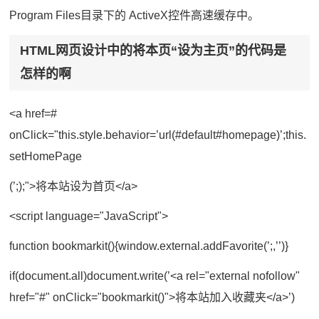
Program Files目录下的 ActiveX控件高速缓存中。
HTML网页设计中的将本页“设为主页”的代码是
怎样的啊
<a href=#
onClick="this.style.behavior=’url(#default#homepage)’;this.
setHomePage
(’;);">将本站设为首页</a>
<script language="JavaScript">
function bookmarkit(){window.external.addFavorite(’;,’’)}
if(document.all)document.write(’<a rel="external nofollow"
href="#" onClick="bookmarkit()">将本站加入收藏夹</a>’)