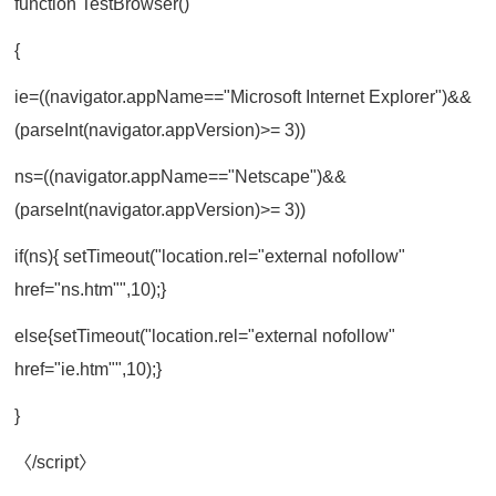
function TestBrowser()
{
ie=((navigator.appName=="Microsoft Internet Explorer")&&
(parseInt(navigator.appVersion)>= 3))
ns=((navigator.appName=="Netscape")&&
(parseInt(navigator.appVersion)>= 3))
if(ns){ setTimeout("location.rel="external nofollow"
href="ns.htm"",10);}
else{setTimeout("location.rel="external nofollow"
href="ie.htm"",10);}
}
〈/script〉