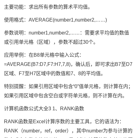
主要功能：求出所有参数的算术平均值。
使用格式：AVERAGE(number1,number2,……)
参数说明：number1,number2,……：需要求平均值的数值
或引用单元格（区域），参数不超过30个。
应用举例：在B8单元格中输入公式：
=AVERAGE(B7:D7,F7:H7,7,8)，确认后，即可求出B7至D7
区域、F7至H7区域中的数值和7、8的平均值。
特别提醒：如果引用区域中包含“0”值单元格，则计算在内；
如果引用区域中包含空白或字符单元格，则不计算在内。
计算机函数公式大全3 1、RANK函数
RANK函数是Excel计算序数的主要工具，它的语法为：
RANK（number，ref，order），其中number为参与计算的