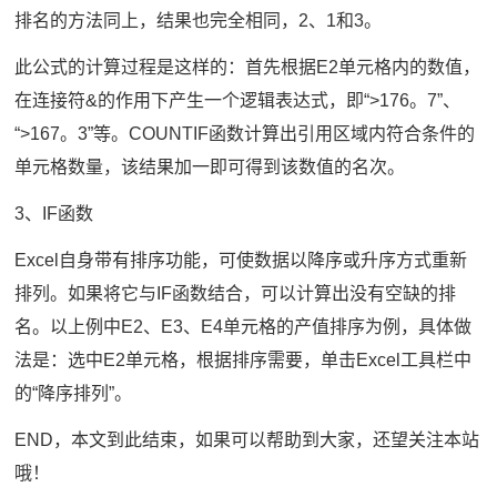
排名的方法同上，结果也完全相同，2、1和3。
此公式的计算过程是这样的：首先根据E2单元格内的数值，
在连接符&的作用下产生一个逻辑表达式，即“>176。7”、
“>167。3”等。COUNTIF函数计算出引用区域内符合条件的
单元格数量，该结果加一即可得到该数值的名次。
3、IF函数
Excel自身带有排序功能，可使数据以降序或升序方式重新
排列。如果将它与IF函数结合，可以计算出没有空缺的排
名。以上例中E2、E3、E4单元格的产值排序为例，具体做
法是：选中E2单元格，根据排序需要，单击Excel工具栏中
的“降序排列”。
END，本文到此结束，如果可以帮助到大家，还望关注本站
哦！