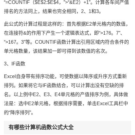
“=COUNTIF（$E$2:$E$4，”>“&E2）+1”。计算各车间产值
排名的方法同上，结果也完全相同，2、1和3。
此公式的计算过程是这样的：首先根据E2单元格内的数值，
在连接符&的作用下产生一个逻辑表达式，即“>176。7”、
“>167。3”等。COUNTIF函数计算出引用区域内符合条件的
单元格数量，该结果加一即可得到该数值的名次。
3、IF函数
Excel自身带有排序功能，可使数据以降序或升序方式重新
排列。如果将它与IF函数结合，可以计算出没有空缺的排
名。以上例中E2、E3、E4单元格的产值排序为例，具体做
法是：选中E2单元格，根据排序需要，单击Excel工具栏中
的“降序排列”。
有哪些计算机函数公式大全