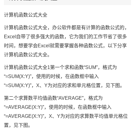
计算机函数公式大全
计算机函数公式大全，办公软件都是有计算的函数公式的，
Excel自带了很多强大的函数，它为我们的工作节省了很多
时间，想要学会Excel就需要掌握各种函数公式，以下分享
计算机函数公式大全。
计算机函数公式大全1第一个求和函数“SUM”，格式为
“=SUM(X:Y)”，使用的时候，在函数框中输入
“=SUM(X:Y)”，X、Y为对应的求和单元格位置，见下图。
第二个求算数平均值函数“AVERAGE”，格式为
“=AVERAGE(X:Y)”，使用的时候，在函数框中输入
“=AVERAGE(X:Y)”，X、Y为对应的求算数平均值单元格位
置，见下图。