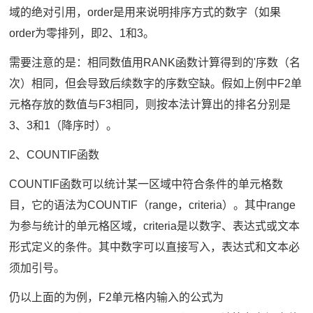
域的绝对引用，order是用来说明排序方式的数字（如果
order为零排列，即2、1和3。
需要注意的是：相同数值用RANK函数计算得到的'序数（名
次）相同，但会导致后续数字的序数空缺。假如上例中F2单
元格存放的数值与F3相同，则按本法计算出的排名分别是
3、3和1（降序时）。
2、COUNTIF函数
COUNTIF函数可以统计某一区域中符合条件的单元格数
目，它的语法为COUNTIF（range，criteria）。其中range
为参与统计的单元格区域，criteria是以数字、表达式或文本
形式定义的条件。其中数字可以直接写入，表达式和文本必
须加引号。
仍以上面的为例，F2单元格内输入的公式为