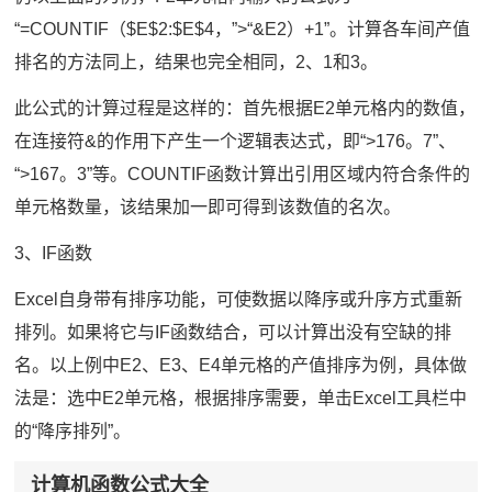
“=COUNTIF（$E$2:$E$4，”>“&E2）+1”。计算各车间产值
排名的方法同上，结果也完全相同，2、1和3。
此公式的计算过程是这样的：首先根据E2单元格内的数值，
在连接符&的作用下产生一个逻辑表达式，即“>176。7”、
“>167。3”等。COUNTIF函数计算出引用区域内符合条件的
单元格数量，该结果加一即可得到该数值的名次。
3、IF函数
Excel自身带有排序功能，可使数据以降序或升序方式重新
排列。如果将它与IF函数结合，可以计算出没有空缺的排
名。以上例中E2、E3、E4单元格的产值排序为例，具体做
法是：选中E2单元格，根据排序需要，单击Excel工具栏中
的“降序排列”。
计算机函数公式大全