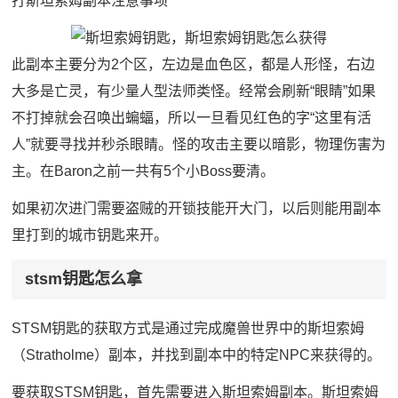
打斯坦索姆副本注意事项
此副本主要分为2个区，左边是血色区，都是人形怪，右边
大多是亡灵，有少量人型法师类怪。经常会刷新“眼睛”如果
不打掉就会召唤出蝙蝠，所以一旦看见红色的字“这里有活
人”就要寻找并秒杀眼睛。怪的攻击主要以暗影，物理伤害为
主。在Baron之前一共有5个小Boss要清。
如果初次进门需要盗贼的开锁技能开大门，以后则能用副本
里打到的城市钥匙来开。
stsm钥匙怎么拿
STSM钥匙的获取方式是通过完成魔兽世界中的斯坦索姆
（Stratholme）副本，并找到副本中的特定NPC来获得的。
要获取STSM钥匙，首先需要进入斯坦索姆副本。斯坦索姆