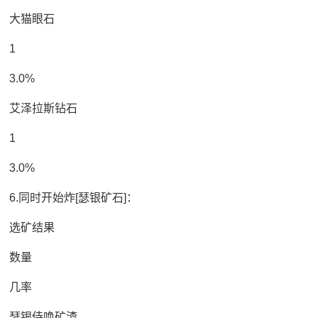
大猫眼石
1
3.0%
艾泽拉斯钻石
1
3.0%
6.同时开始炸[瑟银矿石]：
选矿结果
数量
几率
瑟银侍唤矿渣