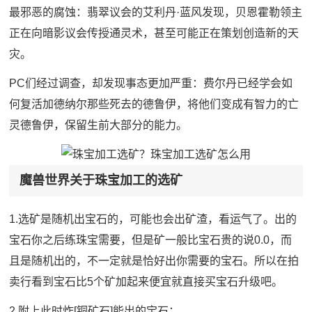
最邪恶的腐蚀：翡翠议会的艾利丹·蓝风发现，贝恩霍勒领主
正在向暗影议会传授通灵术，甚至可能正在策划创造新的天
灾。
PC们经过调查，却发现事态更加严重：费尔丹已经学会如
何复活加德纳尔那些死去的德鲁伊，将他们变成有智力的亡
灵德鲁伊，保留生前大部分的能力。
魔兽世界关于珠宝加工的选矿
1.选矿是随机出宝石的，可能也会出矿渣，看运气了。出的
宝石你之后练珠宝需要，但是矿一般比宝石贵的说0.0，而
且是随机出的，不一定就是恰好出你需要的宝石。所以在拍
卖行看到宝石比5个矿加起来便宜就直接买宝石升级吧。
2.附上此时炸[铜矿石]能出的宝石：