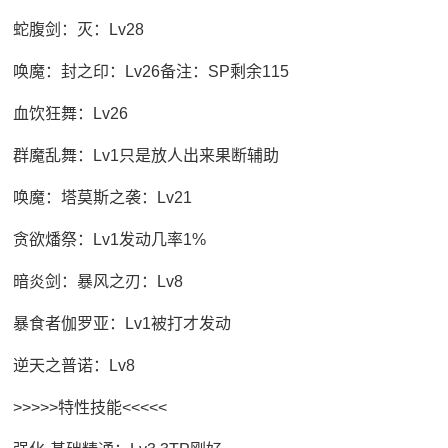
蛇腹剑：灭：Lv28
唤魔：封之印：Lv26备注：SP剩余115
血饮狂舞：Lv26
群魔乱舞：Lv1只是放人出来果断辅助
唤魔：塔莫斯之袭：Lv21
贪欲燔祭：Lv1发动几率1%
暗炎剑：暴风之刃：Lv8
暴食者伽罗亚：Lv1被打才发动
逆天之普诺：Lv8
>>>>>特性技能<<<<<