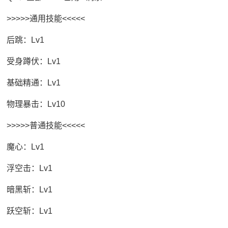
>>>>>通用技能<<<<<
后跳：Lv1
受身蹲伏：Lv1
基础精通：Lv1
物理暴击：Lv10
>>>>>普通技能<<<<<
魔心：Lv1
浮空击：Lv1
暗黑斩：Lv1
跃空斩：Lv1