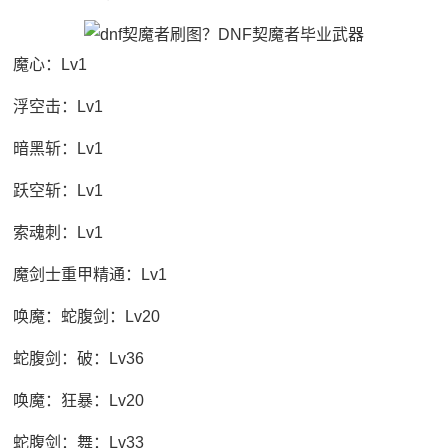
魔心：Lv1
浮空击：Lv1
暗黑斩：Lv1
跃空斩：Lv1
索魂刺：Lv1
魔剑士重甲精通：Lv1
唤魔：蛇腹剑：Lv20
蛇腹剑：破：Lv36
唤魔：狂暴：Lv20
蛇腹剑：舞：Lv33