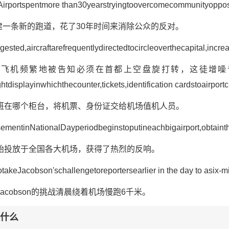
lAirportspentmore than30yearstryingtoovercomecommunityoppo
修建一条新的跑道，花了30年时间来消除公众的反对。
ested,aircraftarefrequentlydirectedtocircleoverthecapital,incre
，飞机频繁地被告知必须在首都上空盘旋打转，这徒增
htdisplayinwhichthecounter,tickets,identification cardstoairportc
班在哪个柜台，将机票、身份证交给机场值机人员。
isementinNationalDayperiodbeginstoputineachbigairport,obtain
始投放于全国各大机场，获得了热烈的反响。
takeJacobson'schallengetoreportersearlier in the day to asix-mi
cobson的挑战清晨绕着机场慢跑6千米。
是什么