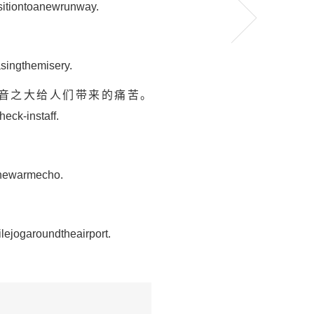
sitiontoanewrunway.
asingthemisery.
噪音之大给人们带来的痛苦。
heck-instaff.
thewarmecho.
lejogaroundtheairport.