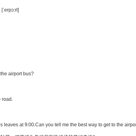
erpɔ:rt]
the airport bus?
e road.
 leaves at 9:00.Can you tell me the best way to get to the airpo