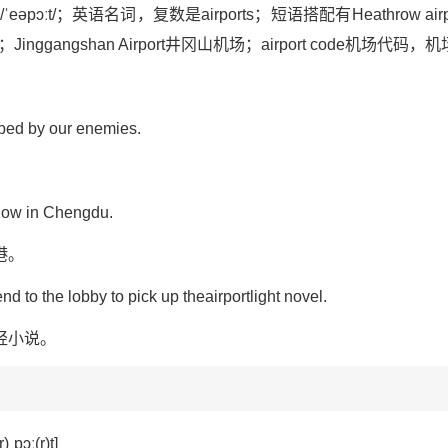
t/，英/ˈeəpɔːt/；英语名词，复数是airports；短语搭配有Heathro
空港；Jinggangshan Airport井冈山机场；airport code机场
bed by our enemies.
 now in Chengdu.
港。
 to the lobby to pick up theairportlight novel.
轻小说。
ˌpɔː(r)t]