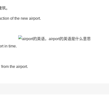
建筑。
tion of the new airport.
t in time.
from the airport.
。