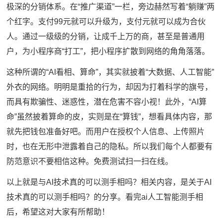
极深的分销体系。在“推广渠道”一栏，旁边赫然写着“躺赚”两
个红字。支付99元就可以升级为，支付元就可以成为合伙
人。通过一级级的分销，让成千上万的商，甚至是普通用
户，为小程序商“打工”，把小程序扩散到网络的角角落落。
这种所谓的“AI看相、算命”，其实就披着“大数据、人工智能”
外衣的网络。明明是重拾的行为，却因为打着科学的旗号，
而具有欺骗性、迷惑性，潜在危害不容小视！此外，“AI算
命”虽然披着算命的皮，实则是在“算钱”，想看具体内容，那
就先把钱包准备好吧。而用户在授权个人信息、上传照片
时，也在无形中泄露着自己的隐私。所以我们每个人都要有
防范意识不要相信这种。免费测试扫一扫在线。
以上就是与AI技术真的可以测手相吗？相关内容，是关于AI
技术真的可以测手相吗？的分享。看完ai人工智能测手相
后，希望这对大家有所帮助！